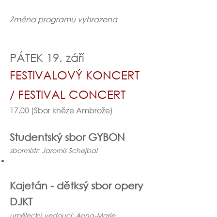
Změna programu vyhrazena
PÁTEK 19. září
FESTIVALOVÝ KONCERT
/ FESTIVAL CONCERT
17.00 (Sbor kněze Ambrože)
Studentský sbor GYBON
sbormistr: Jaromís Schejbal
Kajetán - dětksý sbor opery
DJKT
umělecký vedoucí: Anna-Marie