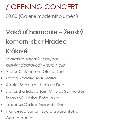
/ OPENING CONCERT
20.00 (Galerie moderního umění)
Vokální harmonie – ženský
komorní sbor Hradec
Králové
sbormistr: Jaromír Schejbal
klavírní doprovod: Alena Holá
Victor C. Johnson: Gloria Deo!
Zoltán Kodály: Ave Maria
Xabier Sarasola: Jubilate Deo
Slovenská lidová (arr. Mikuláš Schneider-
Trnavský): Láska, Bože láska
Jacobus Gallus: Ascendit Deus
Francesco Sartori, Lucio Quarantotto:
Con te partiro