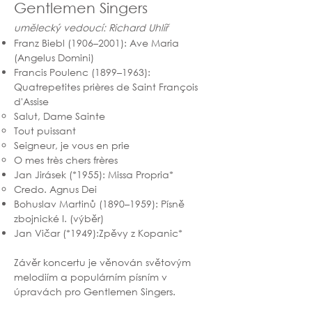
Gentlemen Singers
umělecký vedoucí: Richard Uhlíř
Franz Biebl (1906–2001): Ave Maria
(Angelus Domini)
Francis Poulenc (1899–1963):
Quatrepetites prières de Saint François
d'Assise
Salut, Dame Sainte
Tout puissant
Seigneur, je vous en prie
O mes très chers frères
Jan Jirásek (*1955): Missa Propria*
Credo. Agnus Dei
Bohuslav Martinů (1890–1959): Písně
zbojnické I. (výběr)
Jan Vičar (*1949):Zpěvy z Kopanic*
Závěr koncertu je věnován světovým
melodiím a populárním písním v
úpravách pro Gentlemen Singers.