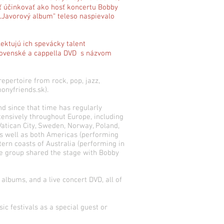
ť účinkovať ako hosť koncertu Bobby
„Javorový album“ teleso naspievalo
ektujú ich spevácky talent
slovenské a cappella DVD s názvom
epertoire from rock, pop, jazz,
onyfriends.sk).
d since that time has regularly
ensively throughout Europe, including
 Vatican City, Sweden, Norway, Poland,
as well as both Americas (performing
ern coasts of Australia (performing in
he group shared the stage with Bobby
lbums, and a live concert DVD, all of
c festivals as a special guest or