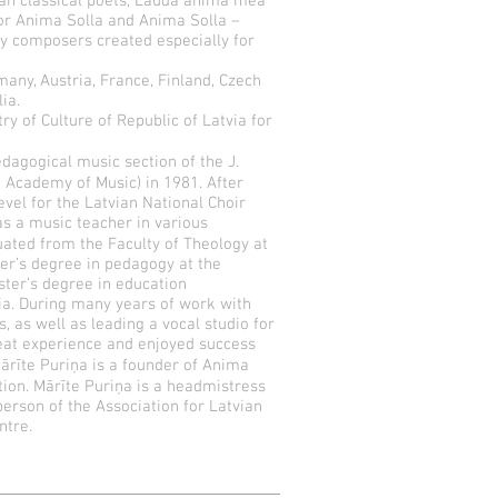
ian classical poets, Lauda anima mea
for Anima Solla and Anima Solla –
ry composers created especially for
any, Austria, France, Finland, Czech
lia.
y of Culture of Republic of Latvia for
dagogical music section of the J.
 Academy of Music) in 1981. After
vel for the Latvian National Choir
as a music teacher in various
ated from the Faculty of Theology at
ter’s degree in pedagogy at the
ster’s degree in education
ia. During many years of work with
, as well as leading a vocal studio for
eat experience and enjoyed success
 Mārīte Puriņa is a founder of Anima
ation. Mārīte Puriņa is a headmistress
person of the Association for Latvian
ntre.