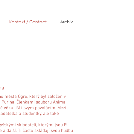
Kontakt / Contact
Archiv
ņa
o města Ogre, který byl založen v
e Puriņa. Členkami souboru Anima
ě věku liší i svým povoláním. Mezi
ladatelka a studentky, ale také
šskými skladateli, kterými jsou R.
pe a další. Ti často skládají svou hudbu