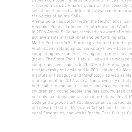
Latvian composer Rihards Dubra with lyrics of Latv
– sacred music by Rihards Dubra written specially 
selection of music by different Latvian contempora
the voices of Anima Solla.
Anima Solla has performed in the Netherlands, Germ
Republic, Poland, Lithuania, South Korea and Austra
In 2006 Anima Solla has received an award of Ministr
achievements in Traditional and performing arts.
Marite Purina (Mārīte Puriņa) graduated from the pe
Vītola Latvian National Conservatory (now – Latvian
completing her studies she sang on a professional le
(now – The State Choir “Latvia”), as well as worked 
comprehensive schools. In 2000 Mārīte Puriņa gradu
the University of Latvia and in 2001 obtained a Mas
Institute of Pedagogy and Psychology, as well as Ma
management on 2012, also at the University of Latv
both children and adults’ choirs and vocal ensembles
children and young people, she has accumulated gr
not only in national, but also in international level.
Solla and a group’s artistic director since its found
of Lielvarde District Music and Art School, the chair
Vocal Ensembles, and works for the Ogre Culture Ce