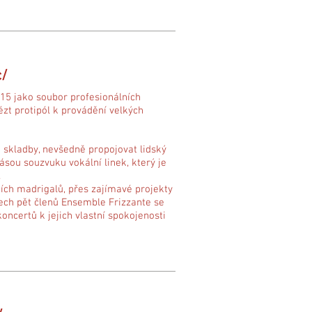
c/
015 jako soubor profesionálních
ézt protipól k provádění velkých
 skladby, nevšedně propojovat lidský
rásou souzvuku vokální linek, který je
.
ích madrigalů, přes zajímavé projekty
šech pět členů Ensemble Frizzante se
koncertů k jejich vlastní spokojenosti