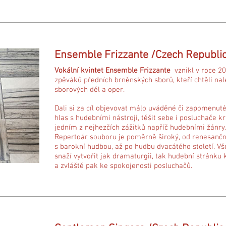
Ensemble Frizzante /Czech Republi
Vokální kvintet Ensemble Frizzante
vznikl v roce 2
zpěváků předních brněnských sborů, kteří chtěli nal
sborových děl a oper.
Dali si za cíl objevovat málo uváděné či zapomenuté
hlas s hudebními nástroji, těšit sebe i posluchače k
jedním z nejhezčích zážitků napříč hudebními žánry
Repertoár souboru je poměrně široký, od renesančn
s barokní hudbou, až po hudbu dvacátého století. V
snaží vytvořit jak dramaturgii, tak hudební stránku 
a zvláště pak ke spokojenosti posluchačů.