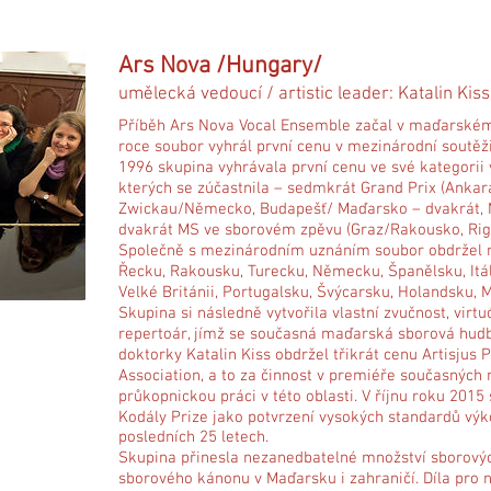
Ars Nova /Hungary/
umělecká vedoucí / artistic leader: Katalin Kiss
Příběh Ars Nova Vocal Ensemble začal v maďarské
roce soubor vyhrál první cenu v mezinárodní soutěž
1996 skupina vyhrávala první cenu ve své kategorii
kterých se zúčastnila – sedmkrát Grand Prix (Ankar
Zwickau/Německo, Budapešť/ Maďarsko – dvakrát, Ma
dvakrát MS ve sborovém zpěvu (Graz/Rakousko, Riga
Společně s mezinárodním uznáním soubor obdržel ně
Řecku, Rakousku, Turecku, Německu, Španělsku, Itáli
Velké Británii, Portugalsku, Švýcarsku, Holandsku, 
Skupina si následně vytvořila vlastní zvučnost, virt
repertoár, jímž se současná maďarská sborová hud
doktorky Katalin Kiss obdržel třikrát cenu Artisjus 
Association, a to za činnost v premiéře současných
průkopnickou práci v této oblasti. V říjnu roku 2015
Kodály Prize jako potvrzení vysokých standardů vý
posledních 25 letech.
Skupina přinesla nezanedbatelné množství sborových
sborového kánonu v Maďarsku i zahraničí. Díla pro 