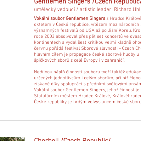
Gentlemen Singers /Czech Republic
umělecký vedoucí / artistic leader: Richard Uhl
Vokální soubor Gentlemen Singers
z Hradce Králov
oktetem v České republice, vítězem mezinárodních 
významných festivalů od USA až po Jižní Koreu. Kro
roce 2003 absolvoval přes pět set koncertů ve dvaa
kontinentech a vydal šest kritikou velmi kladně o
červnu pořádá festival Sborové slavnosti • Czech Cho
hlavním cílem je propagace české sborové hudby u 
špičkových sborů z celé Evropy i v zahraničí.
Nedílnou náplň činnosti souboru tvoří taktéž eduk
určených jednotlivcům i celým sborům, při níž členo
získané díky spolupráci s předními světovými ansámbl
Vokální soubor Gentlemen Singers, jehož činnost je
Statutárním městem Hradec Králové, Královéhrade
České republiky, je hrdým velvyslancem české sboro