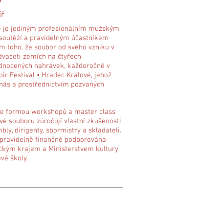
/
íř
é je jediným profesionálním mužským
soutěží a pravidelným účastníkem
m toho, že soubor od svého vzniku v
dvaceti zemích na čtyřech
hodnocených nahrávek, každoročně v
ir Festival • Hradec Králové, jehož
nás a prostřednictvím pozvaných
ace formou workshopů a master class
vé souboru zúročují vlastní zkušenosti
y, dirigenty, sbormistry a skladateli.
 pravidelně finančně podporována
ckým krajem a Ministerstvem kultury
vé školy.