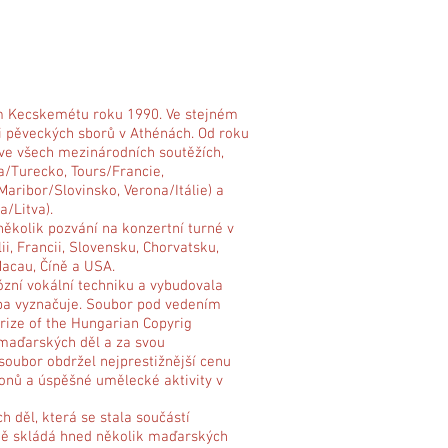
m Kecskemétu roku 1990. Ve stejném
i pěveckých sborů v Athénách. Od roku
 ve všech mezinárodních soutěžích,
a/Turecko, Tours/Francie,
ribor/Slovinsko, Verona/Itálie) a
/Litva).
kolik pozvání na konzertní turné v
i, Francii, Slovensku, Chorvatsku,
Macau, Číně a USA.
uózní vokální techniku a vybudovala
ba vyznačuje. Soubor pod vedením
Prize of the Hungarian Copyrig
 maďarských děl a za svou
 soubor obdržel nejprestižnější cenu
konů a úspěšné umělecké aktivity v
 děl, která se stala součástí
ně skládá hned několik maďarských