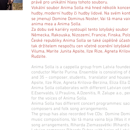
právě pro unikátní hlasy tohoto souboru.
Vokální soubor Anima Solla má hned několik konce
hudby, moderní hudby či hudby lidové. Na svém kontě
se jmenují Domine Dominus Noster, Vai tā mana vain
anima mea a Anima Solla.
Za dobu své kariéry vystoupil tento lotyšský soubo
Německa, Rakouska, Nizozemí, Francie, Finska, Polska,
České republiky. Anima Solla se také úspěšně účastn
tak držitelem nespočtu cen včetně ocenění lotyšskéh
Viluma, Marite Junita Apsite, Ilze Rize, Agneta Kril
Rudzite.
Anima Solla is a cappella group from Latvia founde
conductor Marite Purina. Ensemble is consisting o
and 35 – composer, students, translator and housew
Apsite, Ilze Rize, Agneta Krilova-Berzina, Eliza Ell
Anima Solla collaborates with different Latvian co
E.Esenvalds, U.Praulins, A.Dzenitis, R. Zalupe a.o., 
for the voices of Anima Solla.
Anima Solla has different concert programmes: sac
composers and folk song arrangements.
The group has also recorded five CDs: Domine Domi
music compositions, Vai tā mana vaina bija (Was it m
song arrangements, Riharda Ziemassvētki (Rihard's