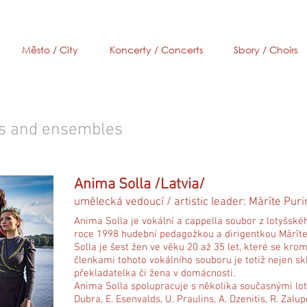
Město / City
Koncerty / Concerts
Sbory / Choirs
s and ensembles
Anima Solla /Latvia/
umělecká vedoucí / artistic leader: Mārīte Puri
Anima Solla je vokální a cappella soubor z lotyšskéh
roce 1998 hudební pedagožkou a dirigentkou Mārīt
Solla je šest žen ve věku 20 až 35 let, které se krom
členkami tohoto vokálního souboru je totiž nejen sk
překladatelka či žena v domácnosti.
Anima Solla spolupracuje s několika současnými loty
Dubra, E. Esenvalds, U. Praulins, A. Dzenitis, R. Zalu