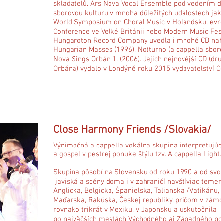
skladatelů. Ars Nova Vocal Ensemble pod vedením 
sborovou kulturu v mnoha důležitých událostech jak
World Symposium on Choral Music v Holandsku, evrop
Conference ve Velké Británii nebo Modern Music Fest
Hungaroton Record Company uvedla i mnohé CD nah
Hungarian Masses (1996), Notturno (a cappella sbor
Nova Sings Orbán 1. (2006). Jejich nejnovější CD 
Orbána) vydalo v Londýně roku 2015 vydavatelství 
Close Harmony Friends /Slovakia/
Výnimočná a cappella vokálna skupina interpretujúc
a gospel v pestrej ponuke štýlu tzv. A cappella Light.
Skupina pôsobí na Slovensku od roku 1990 a od svoj
javiská a scény doma i v zahraničí navštíviac teme
Anglicka, Belgicka, Španielska, Talianska /Vatikánu
Maďarska, Rakúska, Českej republiky, pričom v zámor
rovnako trikrát v Mexiku, v Japonsku a uskutočnila 
po najväčších mestách Východného aj Západného pob