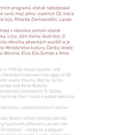
rtních programů včetně náboženské
 navíc mají pětici vlastních CD, která
a bija, Riharda Ziemassvētki, Lauda
r hned v několika zemích včetně
 Litvy, Jižní Korey, Austrálie, či
ila několika pěveckých soutěží a je
o Ministerstva kultury. Členky: Anete
ova-Berzina, Eliza Ella Dumpe a Anna
d in 1998 by music teacher and
f 6 memebers between the ages of 20
ife: Anete Viluma, Marite Junita
a Dumpe and Anna Rudzite.
ntemporary composers: R. Dubra,
performing their music created specially
red music, compositions of Latvian
nus Noster which includes sacred
y fault) with different Latvian folk
 Christmas) – songs by a popular