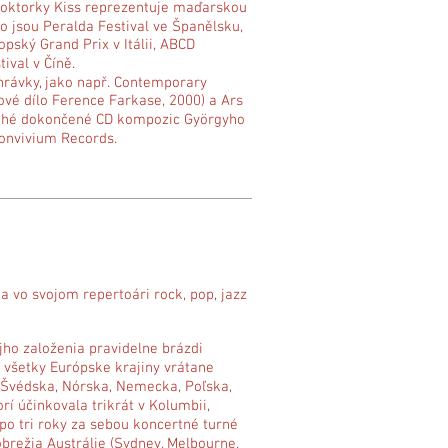
doktorky Kiss reprezentuje maďarskou
o jsou Peralda Festival ve Španělsku,
ský Grand Prix v Itálii, ABCD
ival v Číně.
rávky, jako např. Contemporary
ové dílo Ference Farkase, 2000) a Ars
(druhé dokončené CD kompozic Györgyho
Convivium Records.
a vo svojom repertoári rock, pop, jazz
ho založenia pravidelne brázdi
r všetky Európske krajiny vrátane
, Švédska, Nórska, Nemecka, Poľska,
í účinkovala trikrát v Kolumbii,
po tri roky za sebou koncertné turné
režia Austrálie (Sydney, Melbourne,