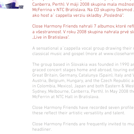
Canberra, Perth). V máji 2008 skupina mala možnos
McFerrina v NTC Bratislava. Na CD skupiny Desmod 
ako hosť a´ cappella verziu skladby „Posledná“.
Close Harmony Friends nahrali 7 albumov, ktoré refl
a všestrannosť. V roku 2008 skupina nahrala prvé 
„Live in Bratislava“.
A sensational a´cappella vocal group drawing their r
classical music and gospel (more at www.closeharm
The group based in Slovakia was founded in 1990 an
graced concert stages home and abroad, touring ext
Great Britain, Germany, Catalunya (Spain), Italy and
Austria, Belgium, Hungary, and the Czech Republic 
in Colombia, Mexico), Japan and both Eastern & West
Sydney, Melbourne, Canberra, Perth). In May 2008 t
McFerrin at NTC Hall in Bratislava.
Close Harmony Friends have recorded seven profile a
these reflect their artistic versatility and talent.
Close Harmony Friends are frequently invited to musi
headliner.